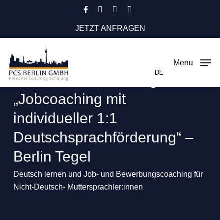
Skip
facebook
instagram
phone
email
to
JETZT ANFRAGEN
main
content
Menu
DE
AVGS Einzelcoaching
„Jobcoaching mit
individueller 1:1
Deutschsprachförderung“ –
Berlin Tegel
Deutsch lernen und Job- und Bewerbungscoaching für
Nicht-Deutsch- Muttersprachler:innen