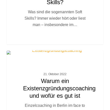
Skills?
Was sind die sogenannten Soft
Skills? Immer wieder hört oder liest
man – insbesondere im…
Warum
FACHTEXTE
ein
Existenzgründungscoaching
und
21. Oktober 2022
wofür
Warum ein
es
Existenzgründungscoaching
gut
und wofür es gut ist
ist
Einzelcoaching in Berlin im face to