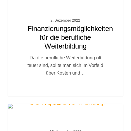
FACHTEXTE
für
die
berufliche
2. Dezember 2022
Weiterbildung
Finanzierungsmöglichkeiten
für die berufliche
Weiterbildung
Da die berufliche Weiterbildung oft
teuer sind, sollte man sich im Vorfeld
über Kosten und…
Wann
FACHTEXTE
ist
der
beste