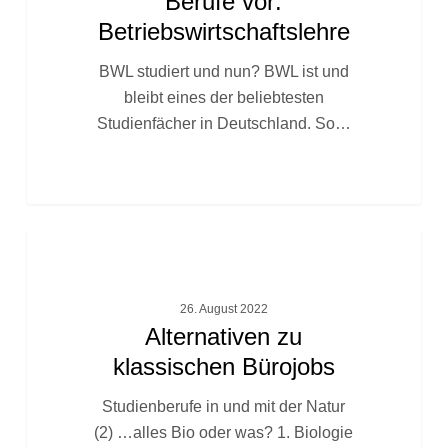
Berufe vor:
Betriebswirtschaftslehre
Betriebswirtschaftslehre
BWL studiert und nun? BWL ist und
bleibt eines der beliebtesten
Studienfächer in Deutschland. So…
Alternativen
FACHTEXTE
zu
klassischen
26. August 2022
Bürojobs
Alternativen zu
klassischen Bürojobs
Studienberufe in und mit der Natur
(2) …alles Bio oder was? 1. Biologie