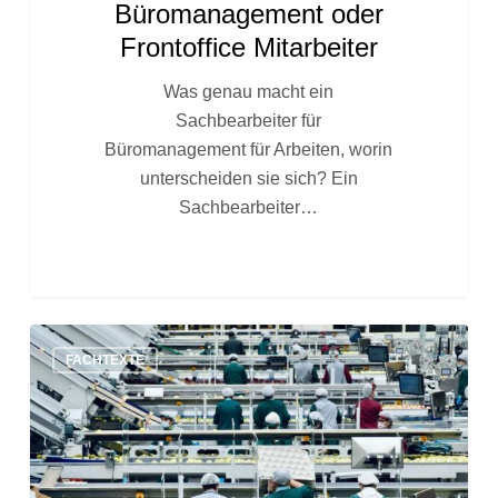
Büromanagement oder
Frontoffice Mitarbeiter
Was genau macht ein
Sachbearbeiter für
Büromanagement für Arbeiten, worin
unterscheiden sie sich? Ein
Sachbearbeiter…
Vollzeit
FACHTEXTE
oder
Teilzeit
–
eine
Wahlfreiheit,