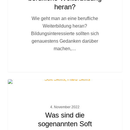
Weiterbildung
heran?
heran?
Wie geht man an eine berufliche
Weiterbildung heran?
Bildungsinteressierte sollten sich
genauestens Gedanken darüber
machen,…
Was
FACHTEXTE
sind
die
sogenannten
4. November 2022
Soft
Was sind die
Skills?
sogenannten Soft