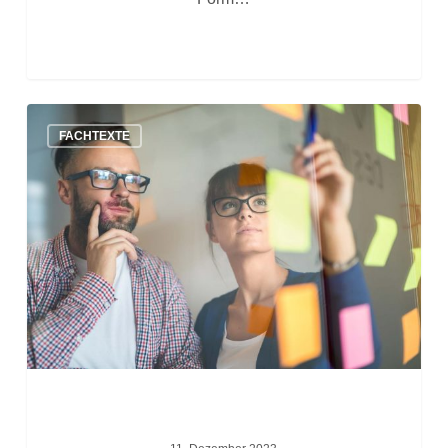
Was
FACHTEXTE
ist
eine
Potenzialanalyse?