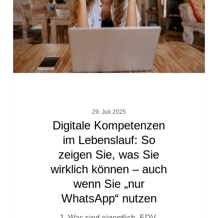
So
zeigen
Sie,
was
Sie
wirklich
können
–
auch
29. Juli 2025
wenn
Digitale Kompetenzen
Sie
im Lebenslauf: So
„nur
zeigen Sie, was Sie
WhatsApp“
nutzen
wirklich können – auch
wenn Sie „nur
WhatsApp“ nutzen
1. Was sind eigentlich „EDV-