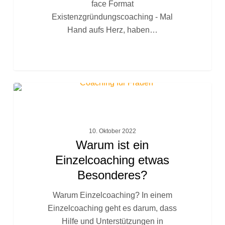
face Format
Existenzgründungscoaching - Mal
Hand aufs Herz, haben…
Warum
FACHTEXTE
ist
ein
Einzelcoaching
10. Oktober 2022
etwas
Warum ist ein
Besonderes?
Einzelcoaching etwas
Besonderes?
Warum Einzelcoaching? In einem
Einzelcoaching geht es darum, dass
Hilfe und Unterstützungen in