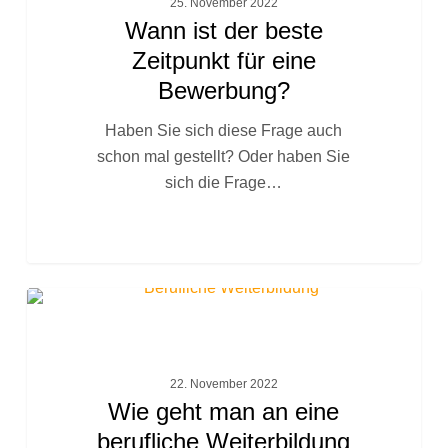
25. November 2022
Zeitpunkt
Wann ist der beste
für
Zeitpunkt für eine
eine
Bewerbung?
Bewerbung?
Haben Sie sich diese Frage auch
schon mal gestellt? Oder haben Sie
sich die Frage…
Wie
FACHTEXTE
geht
man
an
22. November 2022
eine
Wie geht man an eine
berufliche
berufliche Weiterbildung