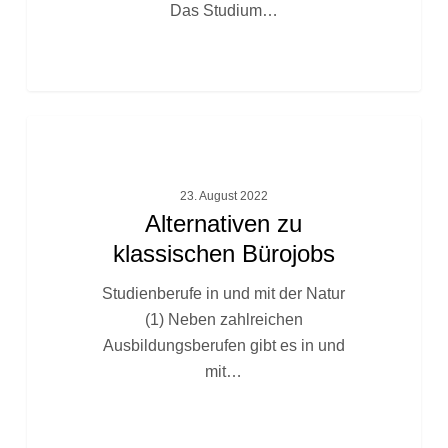
Das Studium…
Alternativen
FACHTEXTE
zu
klassischen
23. August 2022
Bürojobs
Alternativen zu
klassischen Bürojobs
Studienberufe in und mit der Natur
(1) Neben zahlreichen
Ausbildungsberufen gibt es in und
mit…