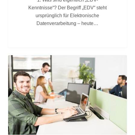
Kenntnisse“? Der Begriff „EDV“ steht
ursprünglich für Elektronische
Datenverarbeitung – heute…
Wir
ALLGEMEIN
erklären
den
Beruf
des
Buchhalters,
grenzen
ab
zum
Sachbearbeiter