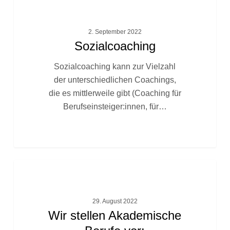
FACHTEXTE
2. September 2022
Sozialcoaching
Sozialcoaching kann zur Vielzahl
der unterschiedlichen Coachings,
die es mittlerweile gibt (Coaching für
Berufseinsteiger:innen, für…
Wir
FACHTEXTE
stellen
Akademische
29. August 2022
Berufe
Wir stellen Akademische
vor: