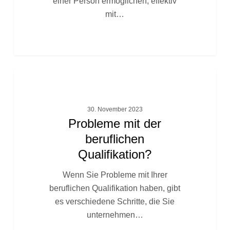
einer Person ermöglichen, effektiv
mit…
Probleme
FACHTEXTE
mit
der
30. November 2023
beruflichen
Probleme mit der
Qualifikation?
beruflichen
Qualifikation?
Wenn Sie Probleme mit Ihrer
beruflichen Qualifikation haben, gibt
es verschiedene Schritte, die Sie
unternehmen…