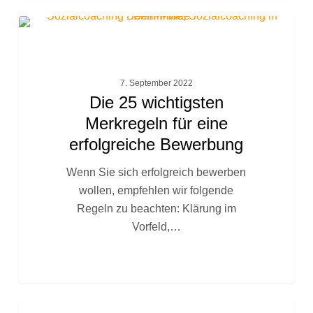
Die
FACHTEXTE
25
wichtigsten
Merkregeln
7. September 2022
für
Die 25 wichtigsten
eine
Merkregeln für eine
erfolgreiche
erfolgreiche Bewerbung
Bewerbung
Wenn Sie sich erfolgreich bewerben
wollen, empfehlen wir folgende
Regeln zu beachten: Klärung im
Vorfeld,…
Sozialcoaching