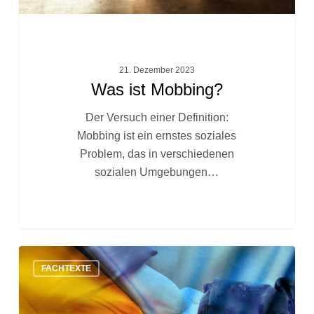
21. Dezember 2023
Was ist Mobbing?
Der Versuch einer Definition:
Mobbing ist ein ernstes soziales
Problem, das in verschiedenen
sozialen Umgebungen…
Welche
FACHTEXTE
Probleme
haben
die