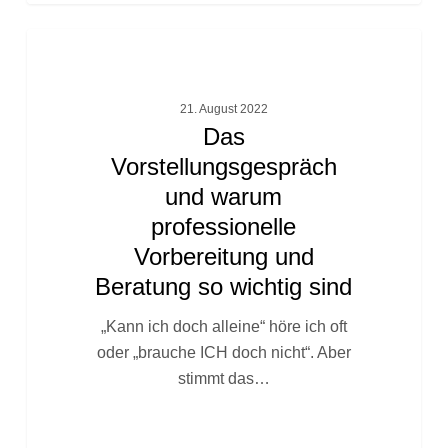
Das
FACHTEXTE
Vorstellungsgespräch
und
21. August 2022
warum
Das
professionelle
Vorstellungsgespräch
Vorbereitung
und warum
und
professionelle
Beratung
so
Vorbereitung und
wichtig
Beratung so wichtig sind
sind
„Kann ich doch alleine“ höre ich oft
oder „brauche ICH doch nicht“. Aber
stimmt das…