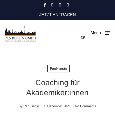
Skip
facebook
instagram
phone
email
to
JETZT ANFRAGEN
main
content
Menu
DE
Fachtexte
Coaching für
Akademiker:innen
By
PCSBerlin
7. Dezember 2021
No Comments