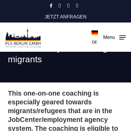
Skip
facebook
instagram
phone
email
to
JETZT ANFRAGEN
main
content
Menu
DE
One-on-one job coaching for
migrants
This one-on-one coaching is
especially geared towards
migrants/refugees that are in the
JobCenter/employment agency
system. The coaching is eligible to