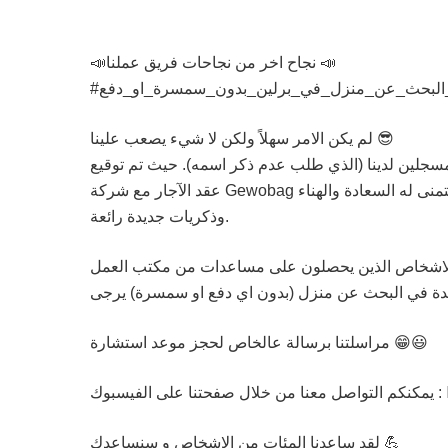
📣نجاح اخر من نجاحات فريق عملنا 📣
#لبحث_عن_منزل_في_برلين_بدون_سمسرة_او_دفع
لم يكن الامر سهلاً ولكن لا شيء يصعب علينا 😎
 المسجلين لدينا (الذي طلب عدم ذكر اسمه). حيث تم توقيع
عقد الآجار مع شركة Gewobag الاسبوع الماضي على ان يتم استلام المنزل ابتداءاً من 07.07.2020. نتمنى له السعادة والهناء
وذكريات جديدة رائعة.
للاشخاص الذين يحصلون على مساعدات من مكتب العمل Jobcenter او Agentur für Arbeit برلين (حصرا) ويحتاجون
ة في البحث عن منزل (بدون اي دفع او سمسرة) يرجى
مراسلتنا برسالة عالخاص لحجز موعد استشارة 😁😃
يمكنكم التواصل معنا من خلال صفحتنا على الفيسبوك :
لقد ساعدنا المئات من الاشخاص و سنساعدك 💪