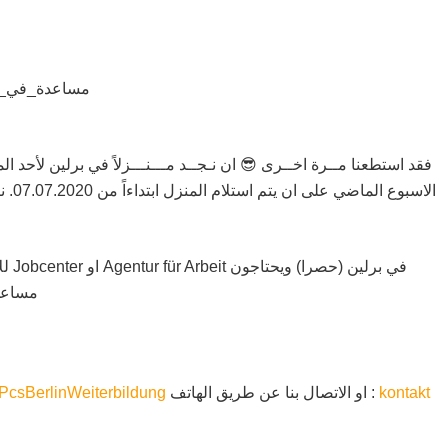
مساعدة_في_ا
فقد استطعنا مــرة اخــرى 😎 ان نـجــد مـــنـــزلاً في برلين لأحد
في 
مساعد
PcsBerlinWeiterbildung
او الاتصال بنا عن طريق الهاتف :
kontakt