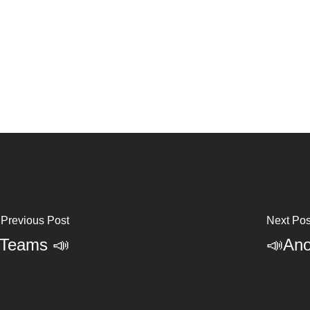
Previous Post
Next Pos
s Teams 📣
📣Ano