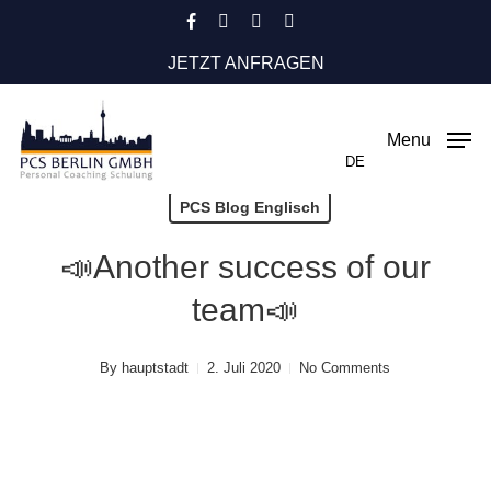
Skip
facebook
instagram
phone
email
to
JETZT ANFRAGEN
main
content
Menu
DE
PCS Blog Englisch
📣Another success of our
team📣
By
hauptstadt
2. Juli 2020
No Comments