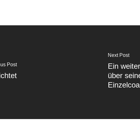
Next Post
ous Post
Ein weite
chtet
über sein
Einzelcoa