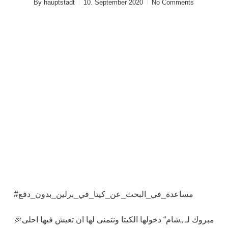
By
hauptstadt
10. September 2020
No Comments
#مساعدة_في_البحث_عن_كيتا_في_برلين_بدون_دفع
🎉مبروك لـ „شام“ دخولها الكيتا ونتمنى لها ان تعيش فيها احلى