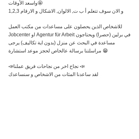
واسعد الأوقات🤩
و الان سوف تتعلم أ ب ت, الالوان, الاشكال و الارقام 1,2,3
للاشخاص الذين يحصلون على مساعدات من مكتب العمل
Jobcenter او Agentur für Arbeit في برلين (حصرا) ويحتاجون
مساعدة في البحث عن منزل (بدون اية تكاليف) يرجى
مراسلتنا برسالة عالخاص لحجز موعد استشارة 😁
📣نجاح اخر من نجاحات فريق عملنا 📣
لقد ساعدنا المئات من الاشخاص و سنساعدك