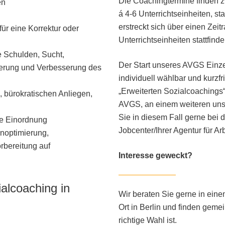
Die Coachingtermine finden zw
en
á 4-6 Unterrichtseinheiten, st
erstreckt sich über einen Ze
ür eine Korrektur oder
Unterrichtseinheiten stattfinde
e Schulden, Sucht,
Der Start unseres AVGS Einze
sierung und Verbesserung des
individuell wählbar und kurzfr
„Erweiterten Sozialcoachings
 bürokratischen Anliegen,
AVGS, an einem weiteren unse
Sie in diesem Fall gerne bei
he Einordnung
Jobcenter/Ihrer Agentur für Arb
enoptimierung,
rbereitung auf
Interesse geweckt?
alcoaching in
Wir beraten Sie gerne in eine
Ort in Berlin und finden geme
richtige Wahl ist.