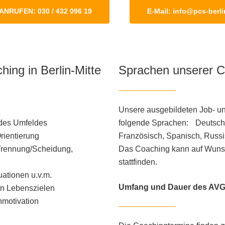
ANRUFEN: 030 / 432 096 19
E-Mail: info@pcs-berl
hing in Berlin-Mitte
Sprachen unserer Co
Unsere ausgebildeten Job- u
 des Umfeldes
folgende Sprachen: Deutsch, 
rientierung
Französisch, Spanisch, Russi
 Trennung/Scheidung,
Das Coaching kann auf Wunsc
stattfinden.
uationen u.v.m.
Umfang und Dauer des AVG
en Lebenszielen
nmotivation