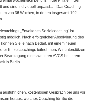
eimal wöchentlich bei uns in der Filiale in Berlin,
att und sind individuell anpassbar. Das Coaching
itraum von 36 Wochen, in denen insgesamt 192
n.
lcoachings „Erweitertes Sozialcoaching“ ist
istig möglich. Nach erfolgreicher Absolvierung des
“ können Sie je nach Bedarf, mit einem neuen
rer Einzelcoachings teilnehmen. Wir unterstützen
 der Beantragung eines weiteren AVGS bei Ihrem
eit in Berlin.
m ausführlichen, kostenlosen Gespräch bei uns vor
insam heraus, welches Coaching für Sie die