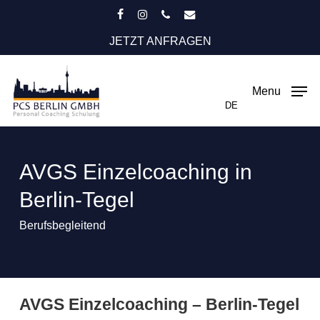
Skip
facebook
instagram
phone
email
to
JETZT ANFRAGEN
main
content
Menu
DE
AVGS Einzelcoaching in
Berlin-Tegel
Berufsbegleitend
AVGS Einzelcoaching – Berlin-Tegel